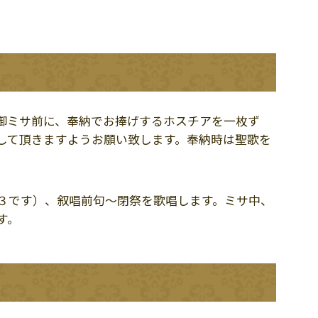
御ミサ前に、奉納でお捧げするホスチアを一枚ず
して頂きますようお願い致します。奉納時は聖歌を
３です）、叙唱前句～閉祭を歌唱します。ミサ中、
す。