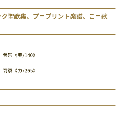
ック聖歌集、プ＝プリント楽譜、こ＝歌
 閉祭《典/140》
 閉祭《カ/265》