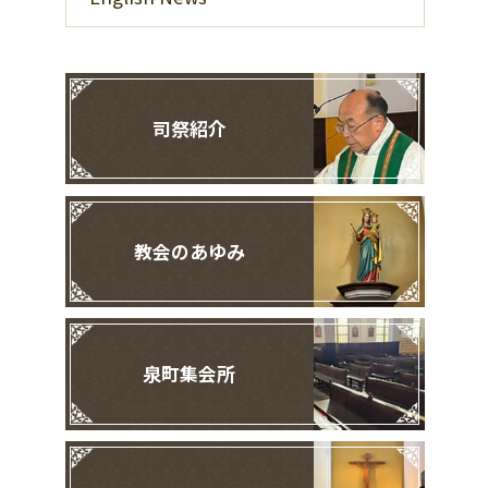
司祭紹介
教会のあゆみ
泉町集会所